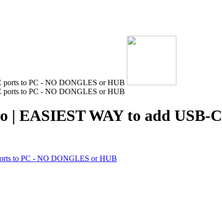
ico | EASIEST WAY to add USB-
 ports to PC - NO DONGLES or HUB