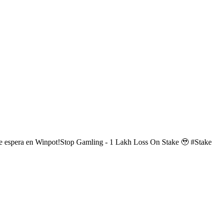
spera en Winpot!Stop Gamling - 1 Lakh Loss On Stake 🥹 #Stake