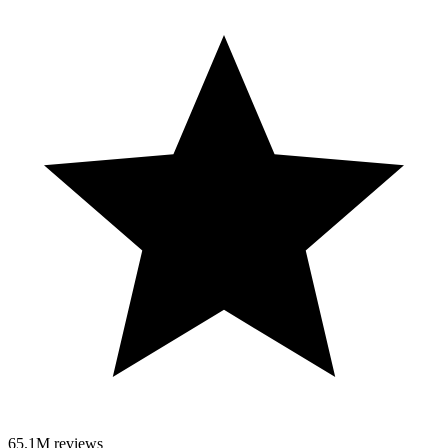
65.1M reviews