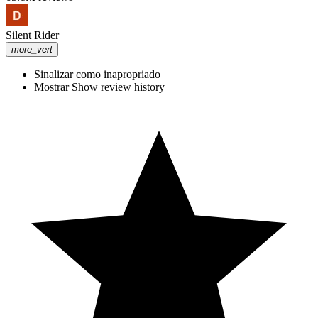
Silent Rider
more_vert
Sinalizar como inapropriado
Mostrar Show review history