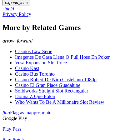
expand_less
shield
Privacy Policy
More by Related Games
arrow_forward
Casinos Law Serie
Imagenes De Casa Llena O Full Hose En Poker
Vesa Expansion Slot Price
Casino Kast
Casino Bus Toronto
Casino Robert De Niro Castellano 1080p
Casino El Gran Place Guadalupe
Solidworks Straight Slot Rectangular
Donna Z Que Pokar
Who Wants To Be A Millionaire Slot Review
flag
Flag as inappropriate
Google Play
Play Pass
Play Points