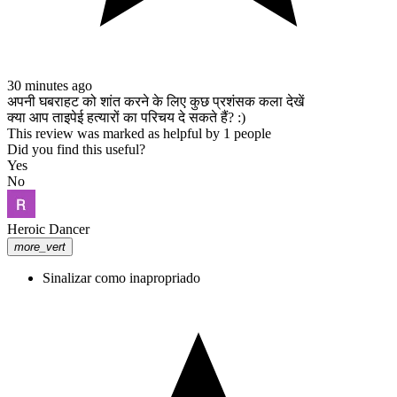
30 minutes ago
अपनी घबराहट को शांत करने के लिए कुछ प्रशंसक कला देखें
क्या आप ताइपेई हत्यारों का परिचय दे सकते हैं? :)
This review was marked as helpful by 1 people
Did you find this useful?
Yes
No
Heroic Dancer
more_vert
Sinalizar como inapropriado