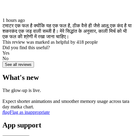
1 hours ago
टमाटर एक फल है क्योंकि यह एक फल है, ठीक वैसे ही जैसे आलू एक कंद है या
शकरकंद एक जड़ वाली सब्जी है। मेरे सिद्धांत के अनुसार, काली मिर्च को भी
एक फल की श्रेणी में रखा जाना चाहिए।
This review was marked as helpful by 418 people
Did you find this useful?
Yes
No
See all reviews
What's new
The glow‑up is live.
Expect shorter animations and smoother memory usage across tara
day matka chart.
flag
Flag as inappropriate
App support