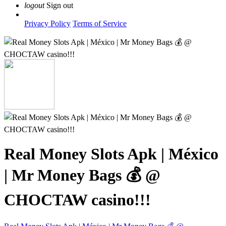
logout
Sign out
Privacy Policy
Terms of Service
Real Money Slots Apk | México
| Mr Money Bags 💰 @
CHOCTAW casino!!!