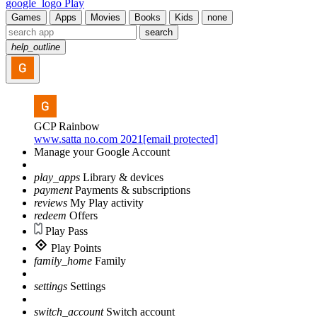
google_logo Play
Games
Apps
Movies
Books
Kids
none
search
help_outline
GCP Rainbow
www.satta no.com 2021[email protected]
Manage your Google Account
play_apps
Library & devices
payment
Payments & subscriptions
reviews
My Play activity
redeem
Offers
Play Pass
Play Points
family_home
Family
settings
Settings
switch_account
Switch account