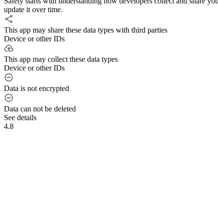
Safety starts with understanding how developers collect and share yo
update it over time.
This app may share these data types with third parties
Device or other IDs
This app may collect these data types
Device or other IDs
Data is not encrypted
Data can not be deleted
See details
4.8
H5c Casino 
The Point Casino & Hotel Upcoming Events
Casino PREMIER ROULETTE 2000 долларов за три
Lo peor #ca
минуты
#callofduty
Star Wars E
Feel A Winner Coming On! #blackjack #casino #gamble
05/14/2009
25 giros gratis de 4.275 guaraníes en apos