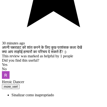
30 minutes ago
अपनी घबराहट को शांत करने के लिए कुछ प्रशंसक कला देखें
क्या आप ताइपेई हत्यारों का परिचय दे सकते हैं? :)
This review was marked as helpful by 1 people
Did you find this useful?
Yes
No
Heroic Dancer
more_vert
Sinalizar como inapropriado