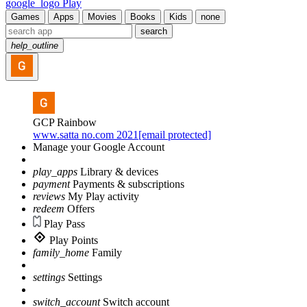
google_logo Play
Games
Apps
Movies
Books
Kids
none
search
help_outline
GCP Rainbow
www.satta no.com 2021[email protected]
Manage your Google Account
play_apps
Library & devices
payment
Payments & subscriptions
reviews
My Play activity
redeem
Offers
Play Pass
Play Points
family_home
Family
settings
Settings
switch_account
Switch account