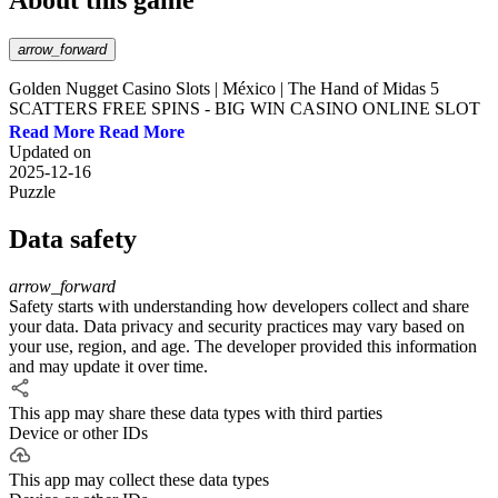
arrow_forward
Golden Nugget Casino Slots | México | The Hand of Midas 5
SCATTERS FREE SPINS - BIG WIN CASINO ONLINE SLOT
GAME#3Accesorios De Poker Rueda De Casino | Wide View |
Read More
Salsawala Studios Showcase 2025Casinos Para Fiestas En Reynosa
Updated on
20 TO 30,000 IN 30 SECONDS #dicestrategy #dice #stake.
2025-12-16
Puzzle
Data safety
arrow_forward
Safety starts with understanding how developers collect and share
your data. Data privacy and security practices may vary based on
your use, region, and age. The developer provided this information
and may update it over time.
This app may share these data types with third parties
Device or other IDs
This app may collect these data types