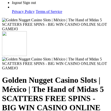
logout
Sign out
Privacy Policy
Terms of Service
Golden Nugget Casino Slots |
México | The Hand of Midas 5
SCATTERS FREE SPINS -
BIG WIN CASINO ONLINE