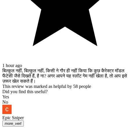
1 hour ago
बिल्कुल नहीं, बिल्कुल नहीं, किसी ने गौर ही नहीं किया कि कुछ कैरेक्टर मॉडल
फैंटेसी जैसे दिखते हैं, है ना? अगर आपने यह स्लॉट गेम नहीं खेला है, तो आप इसे
ज़रूर खेल सकते हैं।
This review was marked as helpful by 58 people
Did you find this useful?
Yes
No
Epic Sniper
more_vert