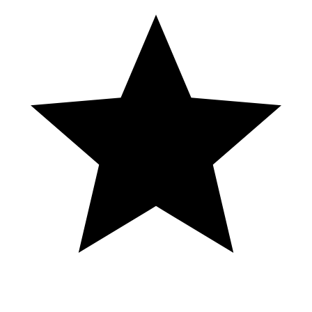
Si Casino
Online Casino Real
3 Pot Dragons
Login
Money No Deposit Usa
Casino Meets Thief -
💰WHAT A SCREEN! 💰
La Estrategia
Michael Mann’s Thief
Más Antigua
£500 Prismatic Slots Feat
& Martin Scorsese’s
del 80% De
Gold Winner, Hot Spinner,
Casino are kissing
probabilidad
Party Time & A Bonus Clip!
cousins!
Batman The
Animated
Raging Bull Casino
Crown Regency Hotel &
Series:
Codes
Casino Cebu City
Joker's Wild
[1]
Show de Goles - 🔥⚽ Debate caliente:
Superclásico, Copas y Ascenso 🇨🇱📊 |
Capítulo 16 de julio de 2025
#jre #joerogan #foryou #gta #jrepodcast #podcast #ai #aivoices
#mattserra #ufc
SALSA CASINO ( ENCHUFLA CON