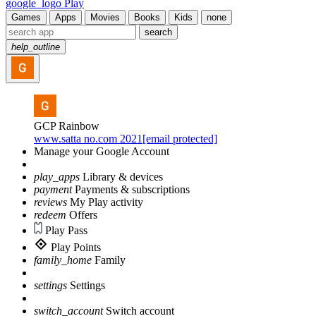
google_logo Play
Games
Apps
Movies
Books
Kids
none
search
help_outline
GCP Rainbow
www.satta no.com 2021[email protected]
Manage your Google Account
play_apps
Library & devices
payment
Payments & subscriptions
reviews
My Play activity
redeem
Offers
Play Pass
Play Points
family_home
Family
settings
Settings
switch_account
Switch account