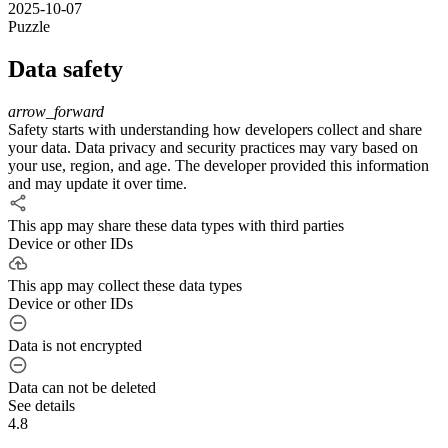
2025-10-07
Puzzle
Data safety
arrow_forward
Safety starts with understanding how developers collect and share
your data. Data privacy and security practices may vary based on
your use, region, and age. The developer provided this information
and may update it over time.
This app may share these data types with third parties
Device or other IDs
This app may collect these data types
Device or other IDs
Data is not encrypted
Data can not be deleted
See details
4.8
777 77 | México | New Buffalo Gold Cash Collection Is Super Fun