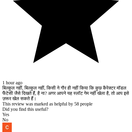
1 hour ago
बिल्कुल नहीं, बिल्कुल नहीं, किसी ने गौर ही नहीं किया कि कुछ कैरेक्टर मॉडल
फैंटेसी जैसे दिखते हैं, है ना? अगर आपने यह स्लॉट गेम नहीं खेला है, तो आप इसे
ज़रूर खेल सकते हैं।
This review was marked as helpful by 58 people
Did you find this useful?
Yes
No