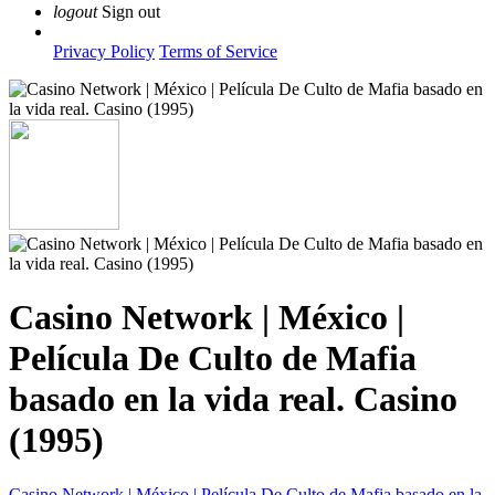
logout
Sign out
Privacy Policy
Terms of Service
Casino Network | México |
Película De Culto de Mafia
basado en la vida real. Casino
(1995)
Casino Network | México | Película De Culto de Mafia basado en la