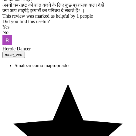
अपनी घबराहट को शांत करने के लिए कुछ प्रशंसक कला देखें
क्या आप ताइपेई हत्यारों का परिचय दे सकते हैं? :)
This review was marked as helpful by 1 people
Did you find this useful?
Yes
No
Heroic Dancer
more_vert
Sinalizar como inapropriado