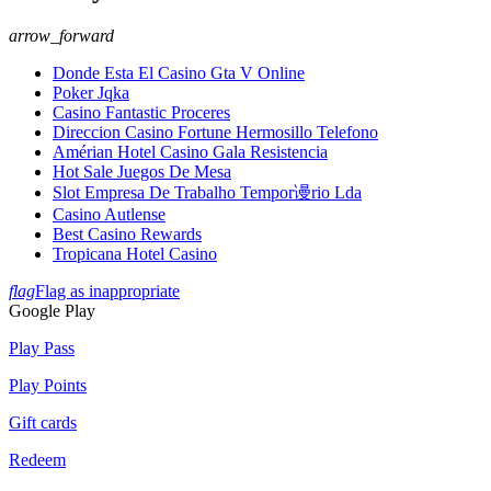
arrow_forward
Donde Esta El Casino Gta V Online
Poker Jqka
Casino Fantastic Proceres
Direccion Casino Fortune Hermosillo Telefono
Amérian Hotel Casino Gala Resistencia
Hot Sale Juegos De Mesa
Slot Empresa De Trabalho Tempor谩rio Lda
Casino Autlense
Best Casino Rewards
Tropicana Hotel Casino
flag
Flag as inappropriate
Google Play
Play Pass
Play Points
Gift cards
Redeem