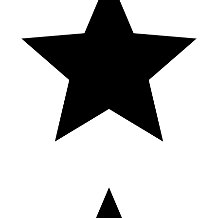
Série - Kansinaw - Saison 2 - Episode 30 -
VOSTFR
LED entrance unit for the latest headlining show on the Las Vegas
Strip! 20' 0" H x 51' 0" W of Color Kinetics RGBs!
visionsigninc.com
IV Stone - Sweet Emotion @ Parx Casino
#entretenimiento #tragamonedas #maquinitas #divertido #juegos
#bonus
The snake strategy almost always works
on #roulette #fun88 #casinogame #howto
#strategy
FUNKTIONIERENDER PROMO-CODE 👉🏻 Beta BONUS FÜR
DIE BESTEN CASINOS IM PROFILHUT LINK ZUM TOP
CASINO in 1 Kommentar Hallo 😉. In diesem Video möchte ich
Ihnen von den großzügigsten Online-Casino-Boni erzählen 🌀. Um
welches Casino es sich genau handelt, erfahrt ihr im Video 🎁. Dies