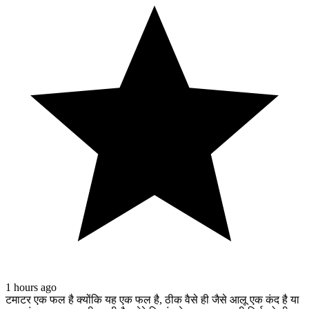
1 hours ago
टमाटर एक फल है क्योंकि यह एक फल है, ठीक वैसे ही जैसे आलू एक कंद है या