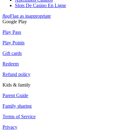
Slots De Casino En Ligne
flag
Flag as inappropriate
Google Play
Play Pass
Play Points
Gift cards
Redeem
Refund policy
Kids & family
Parent Guide
Family sharing
Terms of Service
Privacy
About Google Play