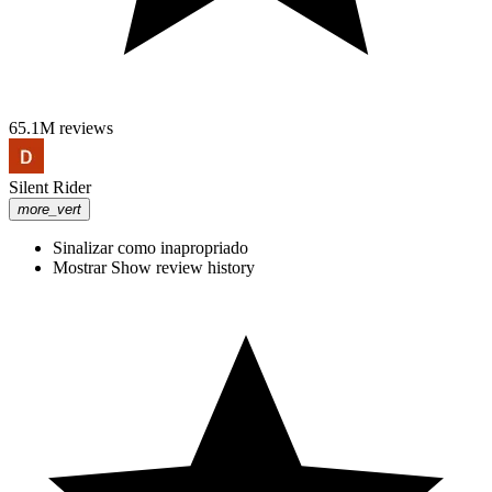
65.1M reviews
Silent Rider
more_vert
Sinalizar como inapropriado
Mostrar Show review history