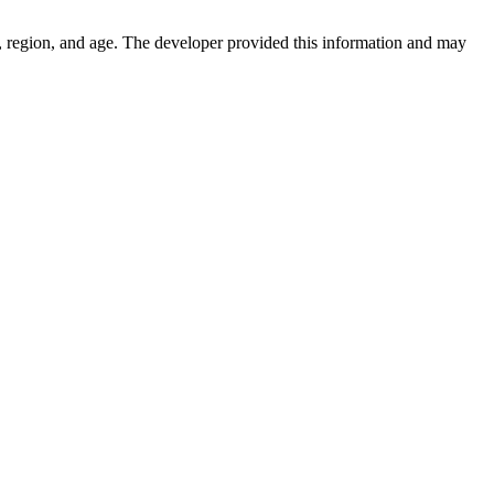
e, region, and age. The developer provided this information and may
- Hotel Room Tour
Free Spin Slots
cortmk1
Low Limits BUT High Win Slots! Hard Rock
Casino Tampa
asino - GTA
Snug Live Sessions - Casino Club