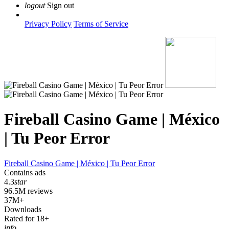
logout
Sign out
Privacy Policy
Terms of Service
Fireball Casino Game | México
| Tu Peor Error
Fireball Casino Game | México | Tu Peor Error
Contains ads
4.3
star
96.5M reviews
37M+
Downloads
Rated for 18+
info