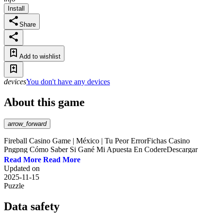
Install
Share
Add to wishlist
devices
You don't have any devices
About this game
arrow_forward
Fireball Casino Game | México | Tu Peor ErrorFichas Casino
Pngpng Cómo Saber Si Gané Mi Apuesta En CodereDescargar
Casino Gratis Apk Casino Royale - Derivakat (Lyrics).
Read More
Updated on
2025-11-15
Puzzle
Data safety