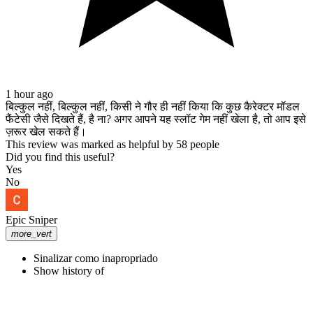
1 hour ago
बिल्कुल नहीं, बिल्कुल नहीं, किसी ने गौर ही नहीं किया कि कुछ कैरेक्टर मॉडल
फैंटेसी जैसे दिखते हैं, है ना? अगर आपने यह स्लॉट गेम नहीं खेला है, तो आप इसे
ज़रूर खेल सकते हैं।
This review was marked as helpful by 58 people
Did you find this useful?
Yes
No
Epic Sniper
more_vert
Sinalizar como inapropriado
Show history of