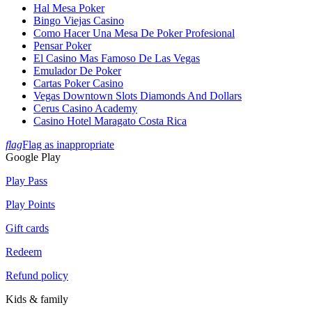
Hal Mesa Poker
Bingo Viejas Casino
Como Hacer Una Mesa De Poker Profesional
Pensar Poker
El Casino Mas Famoso De Las Vegas
Emulador De Poker
Cartas Poker Casino
Vegas Downtown Slots Diamonds And Dollars
Cerus Casino Academy
Casino Hotel Maragato Costa Rica
flag
Flag as inappropriate
Google Play
Play Pass
Play Points
Gift cards
Redeem
Refund policy
Kids & family