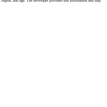
e, region, and age. The developer provided this information and may
Best Slots To Win Money
 Macau China #lisboa #casino #travel
safío cine! ¿el Joker en The Dark Knight? ¿peli más taquillera?
asino Royale? ¡Responde !#Cine