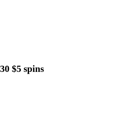
30 $5 spins