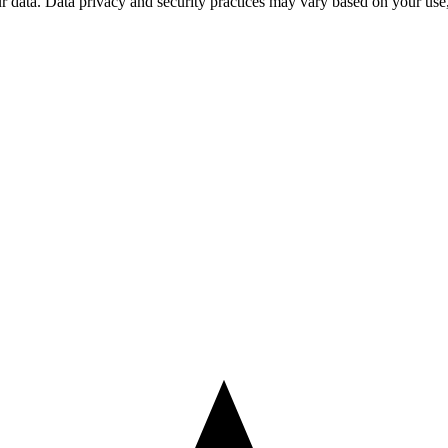
ur data. Data privacy and security practices may vary based on your us
Crazy777 | México | Panda slots 30 $5 spins
Facebook Wizard Of Oz Slots
hort
OVALLE… NOS VEMOS HOY 23 Hrs CASINO
New
OVALLE & RESORT ‼️
¡De
omps)
High Limit MAX BETS on Cleo & Mighty Cash
¿C
d a raging bull😂