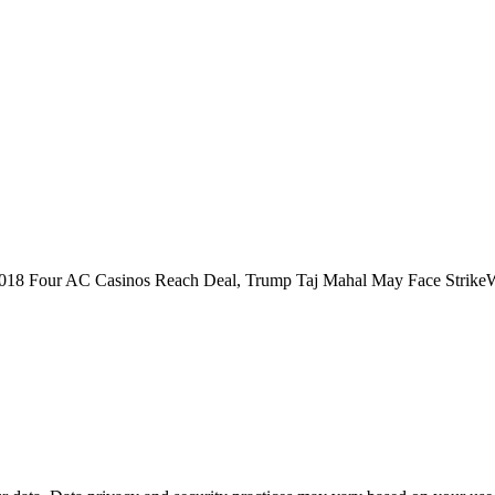
2018 Four AC Casinos Reach Deal, Trump Taj Mahal May Face StrikeW