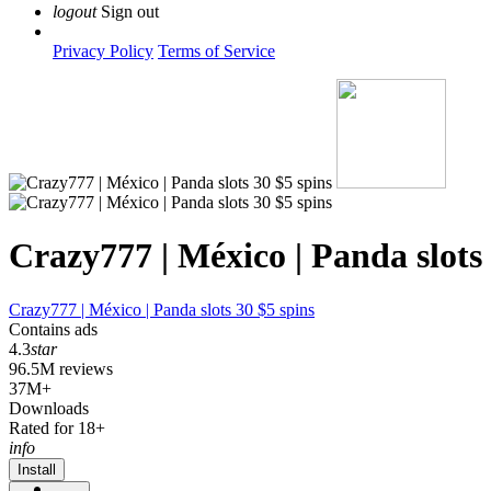
logout
Sign out
Privacy Policy
Terms of Service
Crazy777 | México | Panda slots 
Crazy777 | México | Panda slots 30 $5 spins
Contains ads
4.3
star
96.5M reviews
37M+
Downloads
Rated for 18+
info
Install