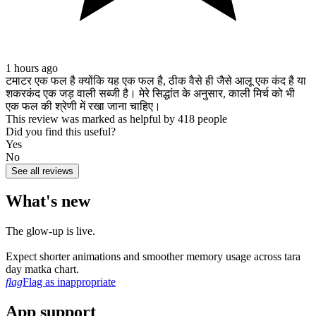
1 hours ago
टमाटर एक फल है क्योंकि यह एक फल है, ठीक वैसे ही जैसे आलू एक कंद है या
शकरकंद एक जड़ वाली सब्जी है। मेरे सिद्धांत के अनुसार, काली मिर्च को भी
एक फल की श्रेणी में रखा जाना चाहिए।
This review was marked as helpful by 418 people
Did you find this useful?
Yes
No
See all reviews
What's new
The glow‑up is live.
Expect shorter animations and smoother memory usage across tara
day matka chart.
flag
Flag as inappropriate
App support