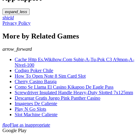
expand_less
shield
Privacy Policy
More by Related Games
arrow_forward
Cache Http Es.Wikihow.Com Subir-A-Tu-Pok C3 A9mon-A-
Nivel-100
Codigo Poker Chile
How To Open Note 8 Sim Card Slot
Cherry Casino Baraja
Como Se Llama El Casino Kikapoo De Eagle Pass
Screwdriver Insulated Handle Heavy-Duty Slotted 7x125mm
Descargar Gratis Juego Pink Panther Casino
Imagenes De Caliente
Play N Go Slots
Slot Machine Caliente
flag
Flag as inappropriate
Google Play