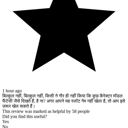
1 hour ago
बिल्कुल नहीं, बिल्कुल नहीं, किसी ने गौर ही नहीं किया कि कुछ कैरेक्टर मॉडल
फैंटेसी जैसे दिखते हैं, है ना? अगर आपने यह स्लॉट गेम नहीं खेला है, तो आप इसे
ज़रूर खेल सकते हैं।
This review was marked as helpful by 58 people
Did you find this useful?
Yes
No