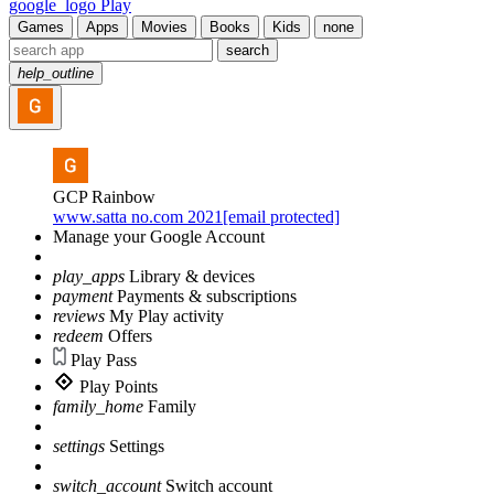
google_logo Play
Games
Apps
Movies
Books
Kids
none
search
help_outline
GCP Rainbow
www.satta no.com 2021[email protected]
Manage your Google Account
play_apps
Library & devices
payment
Payments & subscriptions
reviews
My Play activity
redeem
Offers
Play Pass
Play Points
family_home
Family
settings
Settings
switch_account
Switch account