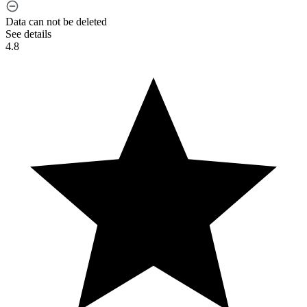
Data can not be deleted
See details
4.8
Blackjackx 8 | México | The IMPERIAL Hotel Vung Tau 🇻🇳 ||
Back Beach (Bãi Sau) || Lavish Breakfast || Casino || Lotte Mart
Super Jackpot
Play777games App
Games For Free Slots
Party Casino
THE LINQ
53 Free Games on
CASINO /
MAX BET on
BELLAGIO
Book of Dead NetBet
Buffalo Gold Slot
CASINO Slot Play,
speciale 20 ron bet
Machine
LAS VEGAS NV ✨
JAY'C SLOTS..✨
#viejas casino 🎰
Es una BUENA
#fortune bags #8.80
ESTRATEGIA 😁
Free Spins on Golden
bet #hand pay #💰
#maquinitas
Century #casino #slot
#tragamonedasclasicas
jackpot #🎰💰🙏🍀
#gambling #subscribe
#tragamonedas #dinero
👍❤️🥰💵😇💴🤗
#juegos
DeepMe - Live @ Las Vegas, Nevada /