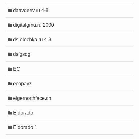
daavdeev.ru 4-8
digitalgmu.ru 2000
ds-elochka.ru 4-8
dsfgsdg
EC
ecopayz
eigernorthface.ch
Eldorado
Eldorado 1