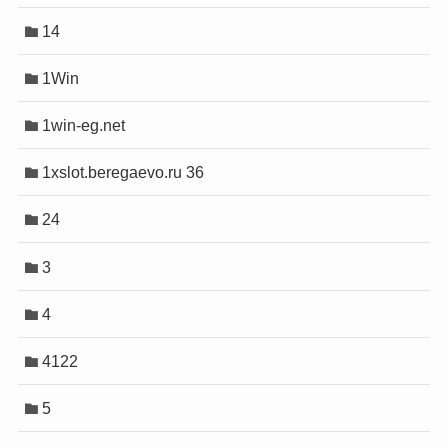
iş
iş
14
t
t
ş
ş
1Win
vibet giriş
vibet giriş
eutschland
eutschland
1win-eg.net
riş
riş
bet.link/
bet.link/
1xslot.beregaevo.ru 36
e
e
cort
cort
24
3
4
4122
5
a sistemleri
a sistemleri