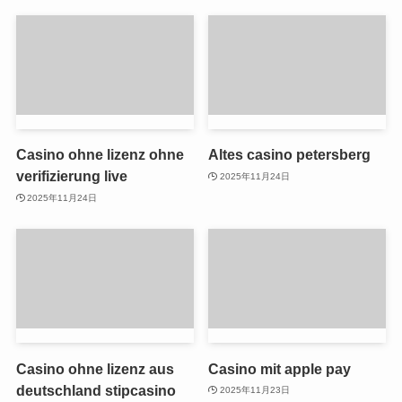
ont
ont
iş
iş
Casino ohne lizenz ohne
Altes casino petersberg
verifizierung live
2025年11月24日
t
t
2025年11月24日
nusu
nusu
nusu
nusu
Casino ohne lizenz aus
Casino mit apple pay
nusu
nusu
deutschland stipcasino
2025年11月23日