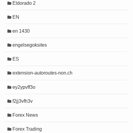
Eldorado 2
EN
en 1430
engelsegoksites
ES
extension-autoroutes-non.ch
ey2ypvff3o
f2jj3vfh3v
Forex News
Forex Trading