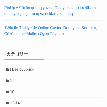
scort
scort
PinUp AZ üçün qonaq yazısı: Onlayn kazino təcrübəsini
/mygift
/mygift
necə yaxşılaşdırmaq və riskləri azaltmaq
1WIn ile Türkiye’de Online Casino Deneyimi: Sorunlar,
Çözümler ve Akıllıca Oyun Tüyoları
riş
riş
カテゴリー
ort
ort
iş
iş
! Без рубрики
1
orum
orum
usu veren siteler
usu veren siteler
10
usu veren siteler
usu veren siteler
12-14.11
iş
iş