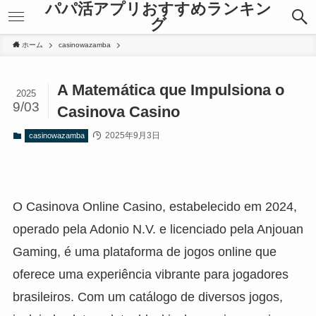
パパ活アプリおすすめランキン
anel
anel
グ
anel
anel
ketleri
ketleri
ホーム
casinowazamba
A Matemática que Impulsiona o
2025
9/03
Casinova Casino
anel
anel
2025年9月3日
casinowazamba
anel
anel
anel
anel
anel
anel
anel
anel
O Casinova Online Casino, estabelecido em 2024,
anel
anel
operado pela Adonio N.V. e licenciado pela Anjouan
anel
anel
Gaming, é uma plataforma de jogos online que
anel
anel
anel
anel
oferece uma experiência vibrante para jogadores
iş
iş
brasileiros. Com um catálogo de diversos jogos,
anel
anel