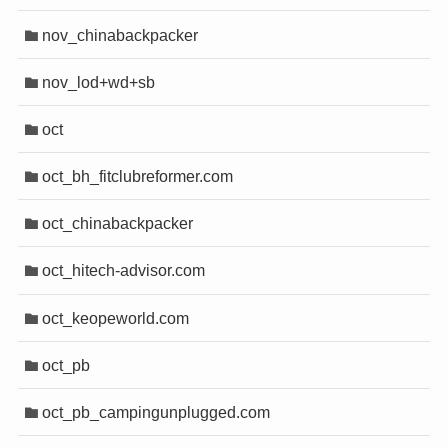
nov_chinabackpacker
nov_lod+wd+sb
oct
oct_bh_fitclubreformer.com
oct_chinabackpacker
oct_hitech-advisor.com
oct_keopeworld.com
oct_pb
oct_pb_campingunplugged.com