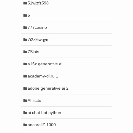
51wjzfz598
6
777casino
7i2z9iwqym
7Slots
a16z generative ai
academy-dl.ru 1
adobe generative ai 2
Affiliate
ai chat bot python
ancorallZ 1000