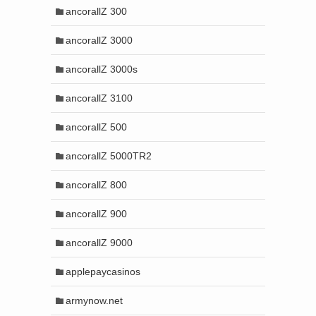
ancorallZ 300
ancorallZ 3000
ancorallZ 3000s
ancorallZ 3100
ancorallZ 500
ancorallZ 5000TR2
ancorallZ 800
ancorallZ 900
ancorallZ 9000
applepaycasinos
armynow.net