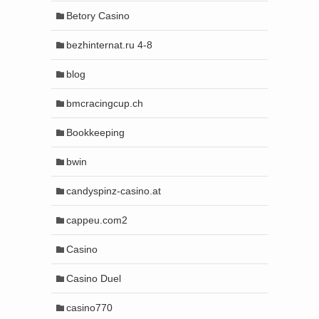
Betory Casino
bezhinternat.ru 4-8
blog
bmcracingcup.ch
Bookkeeping
bwin
candyspinz-casino.at
cappeu.com2
Casino
Casino Duel
casino770