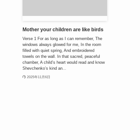
Hacklink panel
Hacklink panel
Hacklink panel
Hacklink panel
Hacklink panel
Hacklink panel
Hacklink panel
Hacklink panel
Mother your children are like birds
Hacklink panel
Hacklink panel
Verse 1 For as long as I can remember, The
Hacklink panel
Hacklink panel
windows always glowed for me, In the room
filled with quiet spring, And embroidered
Hacklink panel
Hacklink panel
towels on the wall. In that sacred, peaceful
Hacklink panel
Hacklink panel
chamber, A child’s heart would read and know
Hacklink panel
Hacklink panel
Shevchenko’s kind an...
Hacklink panel
Hacklink panel
2025年11月6日
Hacklink panel
Hacklink panel
Hacklink panel
Hacklink panel
Hacklink panel
Hacklink panel
Hacklink panel
Hacklink panel
Hacklink panel
Hacklink panel
Hacklink panel
Hacklink panel
Hacklink panel
Hacklink panel
Hacklink panel
Hacklink panel