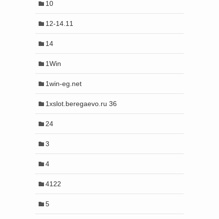
10
12-14.11
14
1Win
1win-eg.net
1xslot.beregaevo.ru 36
24
3
4
4122
5