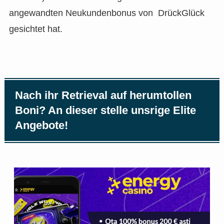
angewandten Neukundenbonus von DrückGlück
gesichtet hat.
Nach ihr Retrieval auf herumtollen
Boni? An dieser stelle unsrige Elite
Angebote!
s
s
t
t
dress
dress