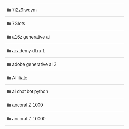
7i2z9iwqym
7Slots
a16z generative ai
academy-dl.ru 1
adobe generative ai 2
Affiliate
ai chat bot python
ancorallZ 1000
ancorallZ 10000