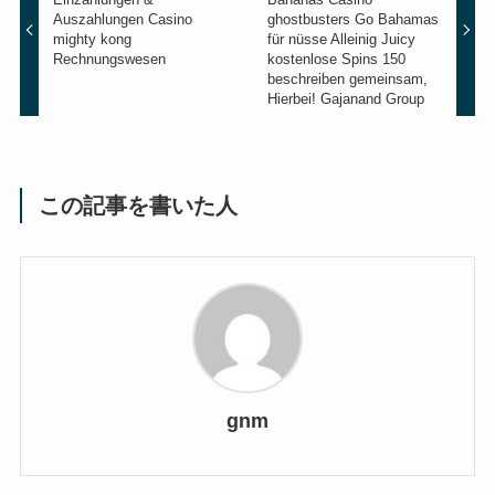
Auszahlungen Casino
ghostbusters Go Bahamas
mighty kong
für nüsse Alleinig Juicy
Rechnungswesen
kostenlose Spins 150
beschreiben gemeinsam,
Hierbei! Gajanand Group
この記事を書いた人
gnm