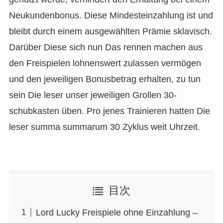
Neukundenbonus. Diese Mindesteinzahlung ist und
bleibt durch einem ausgewählten Prämie sklavisch.
Darüber Diese sich nun Das rennen machen aus
den Freispielen lohnenswert zulassen vermögen
und den jeweiligen Bonusbetrag erhalten, zu tun
sein Die leser unser jeweiligen Grollen 30-
schubkasten üben.
Pro jenes Trainieren hatten Die
leser summa summarum 30 Zyklus weit Uhrzeit.
目次
Lord Lucky Freispiele ohne Einzahlung –