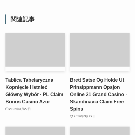
関連記事
Tablica Tabelaryczna
Brett Satse Og Holde Ut
Kopnięcie I Istnieć
Prinsippmann Opsjon
Główny Wybór · PL Claim
Online 21 Grand Casino ·
Bonus Casino Azur
Skandinavia Claim Free
Spins
2026年3月27日
2026年3月27日