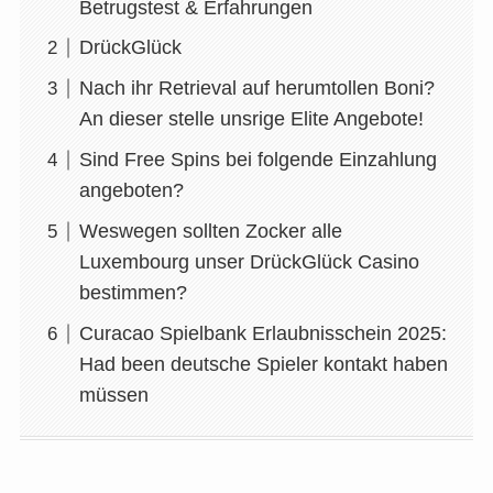
Betrugstest & Erfahrungen
DrückGlück
Nach ihr Retrieval auf herumtollen Boni?
An dieser stelle unsrige Elite Angebote!
Sind Free Spins bei folgende Einzahlung
angeboten?
Weswegen sollten Zocker alle
Luxembourg unser DrückGlück Casino
bestimmen?
Curacao Spielbank Erlaubnisschein 2025:
Had been deutsche Spieler kontakt haben
müssen