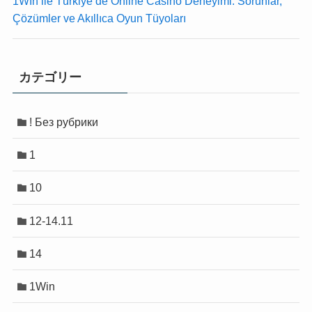
1WIn ile Türkiye’de Online Casino Deneyimi: Sorunlar,
Çözümler ve Akıllıca Oyun Tüyoları
カテゴリー
! Без рубрики
1
10
12-14.11
14
1Win