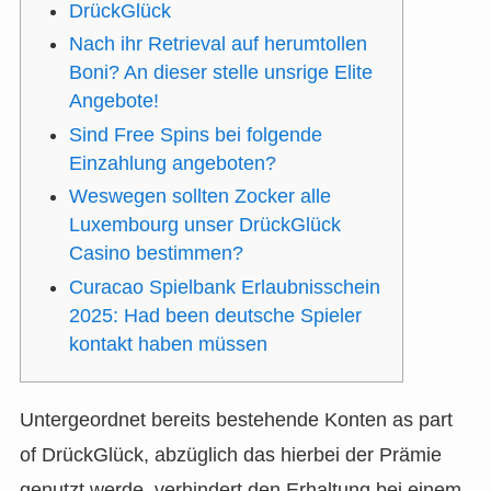
DrückGlück
Nach ihr Retrieval auf herumtollen
Boni? An dieser stelle unsrige Elite
Angebote!
Sind Free Spins bei folgende
Einzahlung angeboten?
Weswegen sollten Zocker alle
Luxembourg unser DrückGlück
Casino bestimmen?
Curacao Spielbank Erlaubnisschein
2025: Had been deutsche Spieler
kontakt haben müssen
Untergeordnet bereits bestehende Konten as part
of DrückGlück, abzüglich das hierbei der Prämie
genutzt werde, verhindert den Erhaltung bei einem