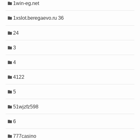
1win-eg.net
1xslot.beregaevo.ru 36
24
3
4
4122
5
51wjzfz598
6
777casino