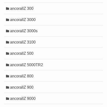
ancorallZ 300
ancorallZ 3000
ancorallZ 3000s
ancorallZ 3100
ancorallZ 500
ancorallZ 5000TR2
ancorallZ 800
ancorallZ 900
ancorallZ 9000