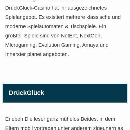
DrückGlück-Casino hat ihr ausgezeichnetes
Spielangebot. Es existiert mehrere klassische und
moderne Spielautomaten & Tischspiele. Ein
großteil Spiele sind von NetEnt, NextGen,
MIcrogaming, Evolution Gaming, Amaya und
Innerster planet angeboten.
DrückGlück
Erleben Die leser ganz mühelos Beides, in dem
Eltern mobil vortragen unter anderem zigeunern as