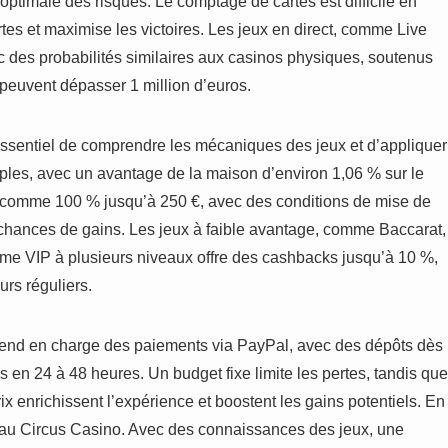
ptimale des risques. Le comptage de cartes est difficile en
rtes et maximise les victoires. Les jeux en direct, comme Live
c des probabilités similaires aux casinos physiques, soutenus
peuvent dépasser 1 million d’euros.
 essentiel de comprendre les mécaniques des jeux et d’appliquer
mples, avec un avantage de la maison d’environ 1,06 % sur le
, comme 100 % jusqu’à 250 €, avec des conditions de mise de
 chances de gains. Les jeux à faible avantage, comme Baccarat,
amme VIP à plusieurs niveaux offre des cashbacks jusqu’à 10 %,
urs réguliers.
prend en charge des paiements via PayPal, avec des dépôts dès
és en 24 à 48 heures. Un budget fixe limite les pertes, tandis que
 enrichissent l’expérience et boostent les gains potentiels. En
ut au Circus Casino. Avec des connaissances des jeux, une