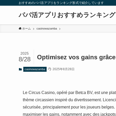
おすすめのパパ活アプリをランキング形式で紹介しています
パパ活アプリおすすめランキング
ホーム
casinowazamba
2025
Optimisez vos gains grâce
8/28
2025年8月28日
casinowazamba
Le Circus Casino, opéré par Betca BV, est une pla
thème circassien inspiré du divertissement. Licenc
sécurisée, principalement pour les joueurs belges.
maximiser les gains, notamment avec des jackpots pr