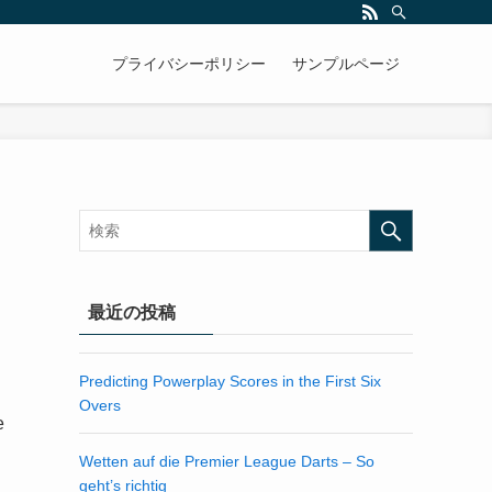
プライバシーポリシー
サンプルページ
最近の投稿
Predicting Powerplay Scores in the First Six
Overs
e
Wetten auf die Premier League Darts – So
geht’s richtig