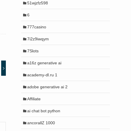
51wjzfz598
6
777casino
7i2z9iwqym
7Slots
a16z generative ai
academy-dl.ru 1
adobe generative ai 2
Affiliate
ai chat bot python
ancorallZ 1000