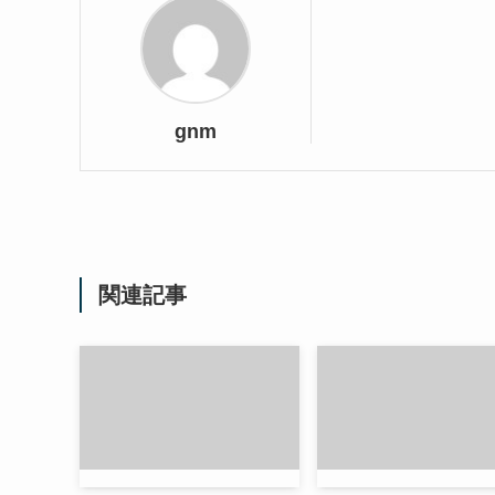
gnm
関連記事