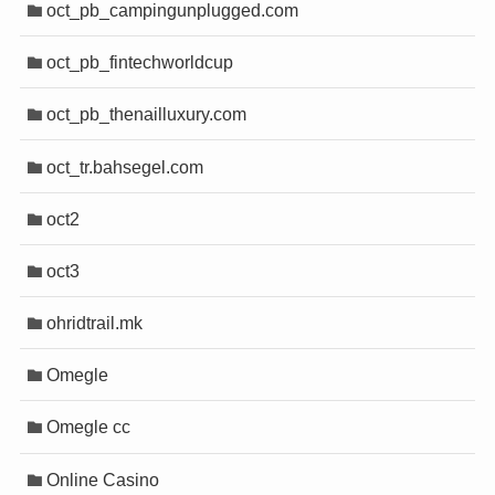
oct_pb_campingunplugged.com
oct_pb_fintechworldcup
oct_pb_thenailluxury.com
oct_tr.bahsegel.com
oct2
oct3
ohridtrail.mk
Omegle
Omegle cc
Online Casino