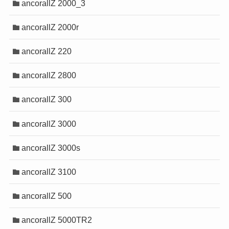
ancorallZ 2000_3
ancorallZ 2000r
ancorallZ 220
ancorallZ 2800
ancorallZ 300
ancorallZ 3000
ancorallZ 3000s
ancorallZ 3100
ancorallZ 500
ancorallZ 5000TR2