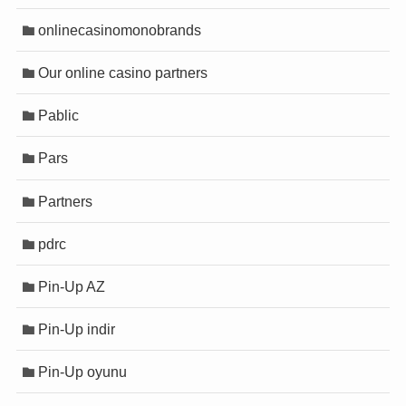
onlinecasinomonobrands
Our online casino partners
Pablic
Pars
Partners
pdrc
Pin-Up AZ
Pin-Up indir
Pin-Up oyunu