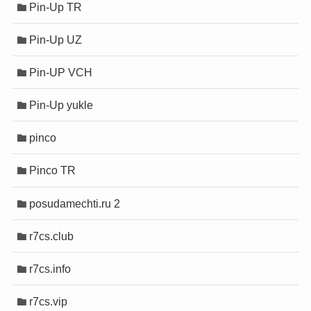
Pin-Up TR
Pin-Up UZ
Pin-UP VCH
Pin-Up yukle
pinco
Pinco TR
posudamechti.ru 2
r7cs.club
r7cs.info
r7cs.vip