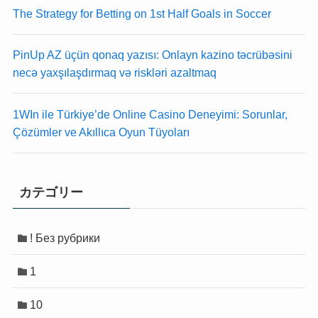
The Strategy for Betting on 1st Half Goals in Soccer
emleri
emleri
PinUp AZ üçün qonaq yazısı: Onlayn kazino təcrübəsini
necə yaxşılaşdırmaq və riskləri azaltmaq
1WIn ile Türkiye’de Online Casino Deneyimi: Sorunlar,
a
a
Çözümler ve Akıllıca Oyun Tüyoları
カテゴリー
! Без рубрики
1
10