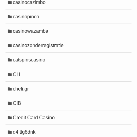
casinocazimbo
casinopinco
casinowazamba
casinozonderregistratie
catspinscasino
CH
chefi.gr
CIB
Credit Card Casino
d4ittg8dnk