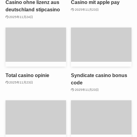
Casino ohne lizenz aus
Casino mit apple pay
deutschland stipcasino
2025年11月23日
2025年11月24日
ft
ft
Total casino opinie
Syndicate casino bonus
code
2025年11月23日
2025年11月23日