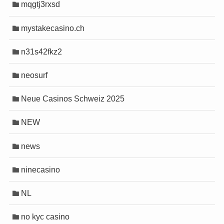
mqgtj3rxsd
mystakecasino.ch
n31s42fkz2
neosurf
Neue Casinos Schweiz 2025
NEW
news
ninecasino
NL
no kyc casino