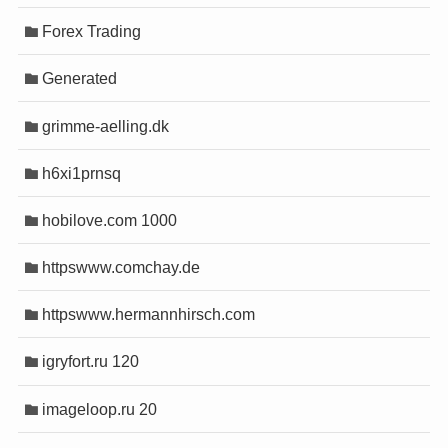
Forex Trading
Generated
grimme-aelling.dk
h6xi1prnsq
hobilove.com 1000
httpswww.comchay.de
httpswww.hermannhirsch.com
igryfort.ru 120
imageloop.ru 20