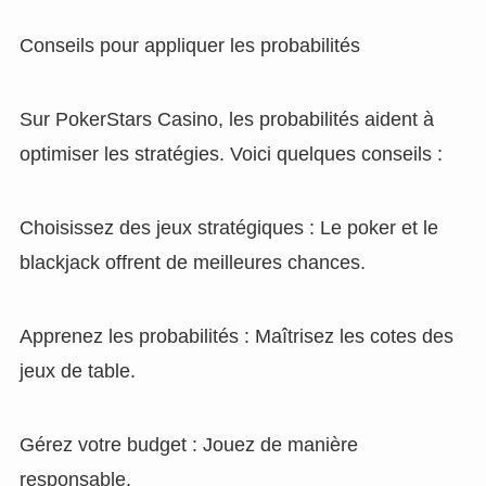
Conseils pour appliquer les probabilités
Sur PokerStars Casino, les probabilités aident à
optimiser les stratégies. Voici quelques conseils :
Choisissez des jeux stratégiques : Le poker et le
blackjack offrent de meilleures chances.
Apprenez les probabilités : Maîtrisez les cotes des
jeux de table.
Gérez votre budget : Jouez de manière
responsable.