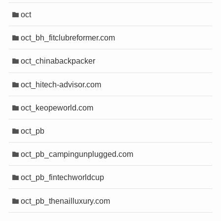
oct
oct_bh_fitclubreformer.com
oct_chinabackpacker
oct_hitech-advisor.com
oct_keopeworld.com
oct_pb
oct_pb_campingunplugged.com
oct_pb_fintechworldcup
oct_pb_thenailluxury.com