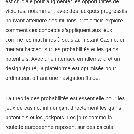
est cruciale pour augmenter les opportunités de
el
el
victoires, notamment avec des jackpots progressifs
el
el
el
el
pouvant atteindre des millions. Cet article explore
el
el
comment ces concepts s’appliquent aux jeux
el
el
comme les machines à sous au Instant Casino, en
el
el
mettant l’accent sur les probabilités et les gains
el
el
el
el
potentiels. Avec une interface en allemand et un
el
el
design épuré, la plateforme est optimisée pour
el
el
ordinateur, offrant une navigation fluide.
el
el
el
el
 al
 al
La théorie des probabilités est essentielle pour les
 al
 al
jeux de casino, influençant directement les gains
el
el
el
el
potentiels et les jackpots. Les jeux comme la
el
el
roulette européenne reposent sur des calculs
el
el