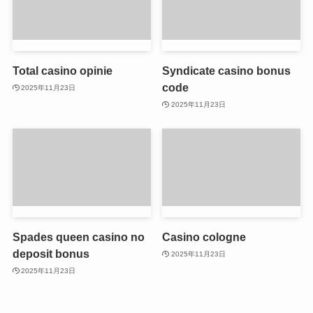
ames
ames
ail
ail
 test
 test
 address
 address
Total casino opinie
Syndicate casino bonus
bin
bin
code
ail
ail
2025年11月23日
2025年11月23日
t timer
t timer
eleprompter
eleprompter
ail sender
ail sender
wnloader
wnloader
ad
ad
Spades queen casino no
Casino cologne
deposit bonus
2025年11月23日
2025年11月23日
ş
ş