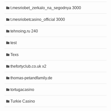
t.mesriobet_zerkalo_na_segodnya 3000
t.mesriobetcasino_official 3000
tehnoing.ru 240
test
Texs
thefortyclub.co.uk x2
thomas-petandfamily.de
tortugacasino
Turkie Casino