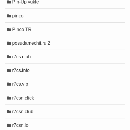
Pin-Up yukle
pinco
Pinco TR
posudamechti.ru 2
r7cs.club
r7cs.info
r7cs.vip
r7csn.click
r7csn.club
r7csn.lol