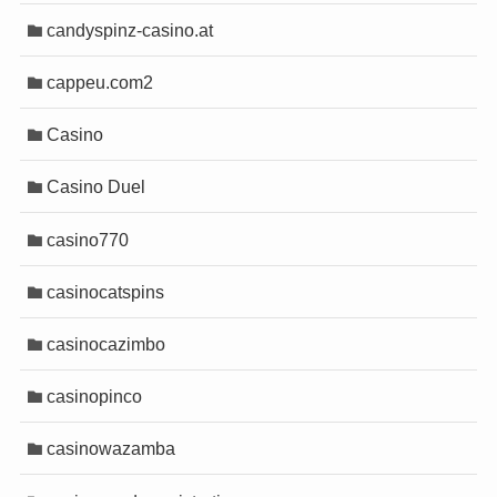
candyspinz-casino.at
cappeu.com2
Casino
Casino Duel
casino770
casinocatspins
casinocazimbo
casinopinco
casinowazamba