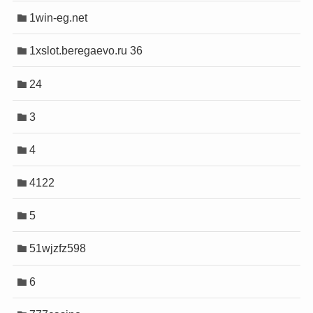
1win-eg.net
istemleri
istemleri
1xslot.beregaevo.ru 36
24
3
gara
gara
4
4122
5
ş
ş
t
t
51wjzfz598
t
t
t
t
6