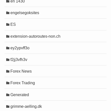
en 1430
engelsegoksites
ES
extension-autoroutes-non.ch
ey2ypvff3o
f2jj3vfh3v
Forex News
Forex Trading
Generated
grimme-aelling.dk