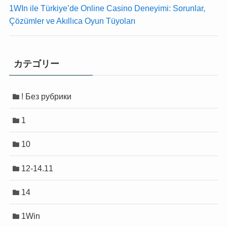
u veren siteler
u veren siteler
1WIn ile Türkiye’de Online Casino Deneyimi: Sorunlar,
u veren siteler
u veren siteler
Çözümler ve Akıllıca Oyun Tüyoları
カテゴリー
bet giriş
bet giriş
tschland
tschland
! Без рубрики
ş
ş
t.link/
t.link/
1
rt
rt
10
12-14.11
14
1Win