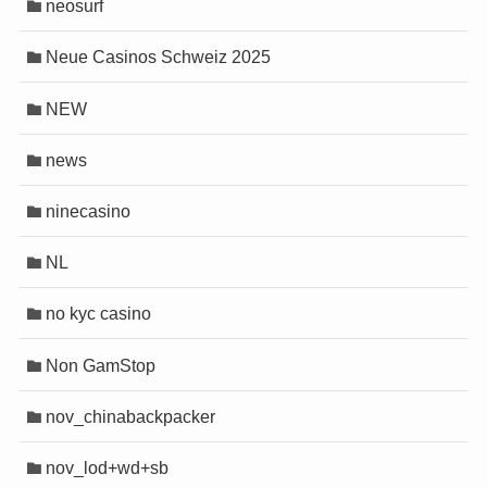
neosurf
Neue Casinos Schweiz 2025
NEW
news
ninecasino
NL
no kyc casino
Non GamStop
nov_chinabackpacker
nov_lod+wd+sb