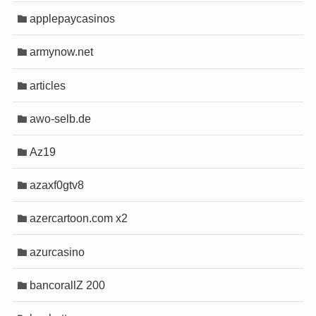
applepaycasinos
armynow.net
articles
awo-selb.de
Az19
azaxf0gtv8
azercartoon.com x2
azurcasino
bancorallZ 200