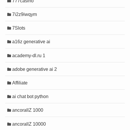
777casino
7i2z9iwqym
 sistemi
 sistemi
7Slots
mpus oyna
mpus oyna
a16z generative ai
academy-dl.ru 1
adobe generative ai 2
Affiliate
ai chat bot python
ancorallZ 1000
ncel giriş
ncel giriş
ancorallZ 10000
m ajansı
m ajansı