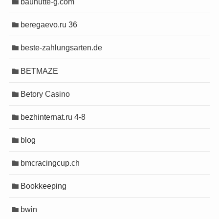
bauhutte-g.com
beregaevo.ru 36
beste-zahlungsarten.de
BETMAZE
Betory Casino
bezhinternat.ru 4-8
blog
bmcracingcup.ch
Bookkeeping
bwin